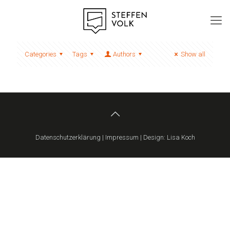
Categories
Tags
Authors
Show all
Datenschutzerklärung
|
Impressum
| Design:
Lisa Koch